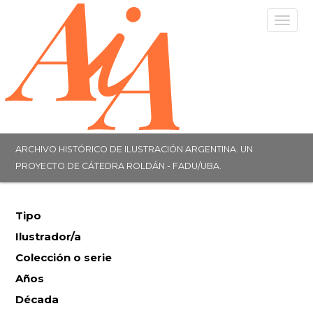
Togg
navig
ARCHIVO HISTÓRICO DE ILUSTRACIÓN ARGENTINA. UN
PROYECTO DE CÁTEDRA ROLDÁN - FADU/UBA.
Tipo
Ilustrador/a
Colección o serie
Años
Década