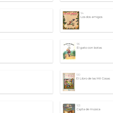
94
Los dos amigos
96
El gato con botas
100
El Libro de las Mil Cosas
103
Cajita de música