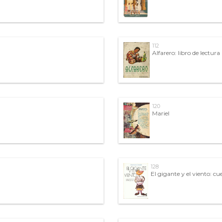
112
Alfarero: libro de lectur
120
Mariel
128
El gigante y el viento: c