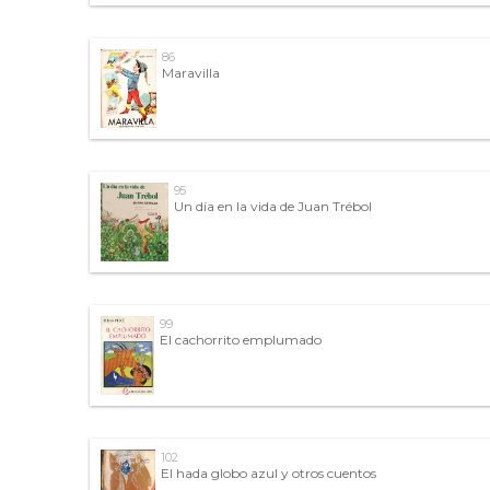
86
Maravilla
95
Un día en la vida de Juan Trébol
99
El cachorrito emplumado
102
El hada globo azul y otros cuentos