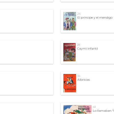
24
El príncipe y el mendigo
28
Caymi infantil
34
Albricias
43
Lo llamaban “P