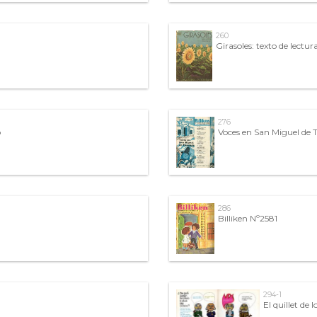
260
Girasoles: texto de lectu
276
o
Voces en San Miguel de
286
Billiken Nº2581
294-1
El quillet de l