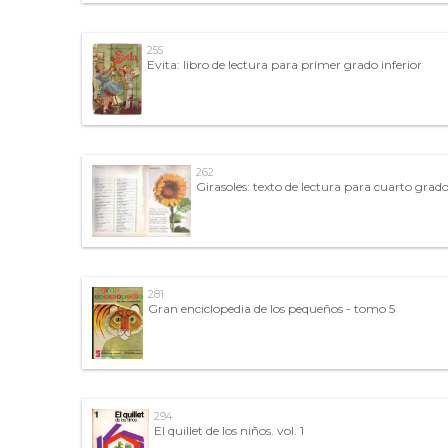
255
Evita: libro de lectura para primer grado inferior
262
Girasoles: texto de lectura para cuarto grad
281
Gran enciclopedia de los pequeños - tomo 5
294
El quillet de los niños. vol. 1