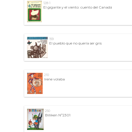
128-1
El gigante y el viento: cuento del Canadá
159
El pueblo que no quería ser gris
210
Irene volaba
250
Billiken Nº2301