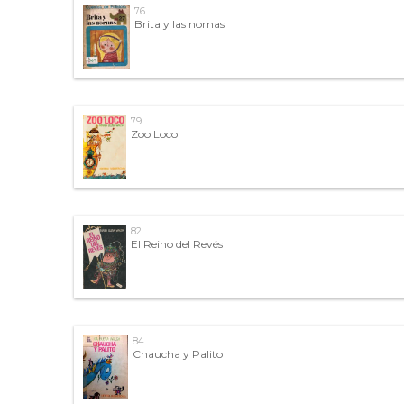
76
Brita y las nornas
79
Zoo Loco
82
El Reino del Revés
84
Chaucha y Palito