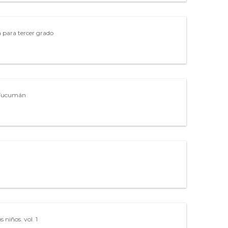
ra para tercer grado
 Tucumán
os niños. vol. 1