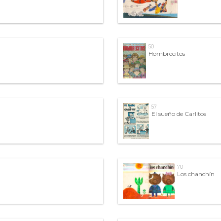
50
Hombrecitos
57
El sueño de Carlitos
70
Los chanchín