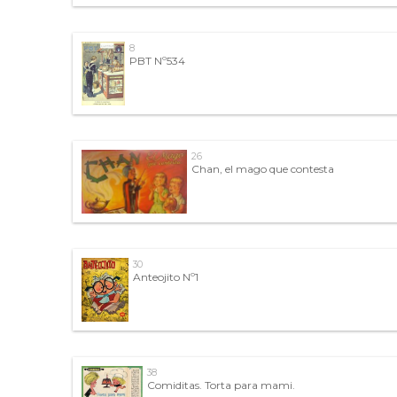
8
PBT Nº534
26
Chan, el mago que contesta
30
Anteojito Nº1
38
Comiditas. Torta para mami.