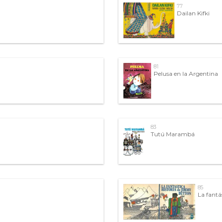
77
Dailan Kifki
81
Pelusa en la Argentina
83
Tutú Marambá
85
La fantá