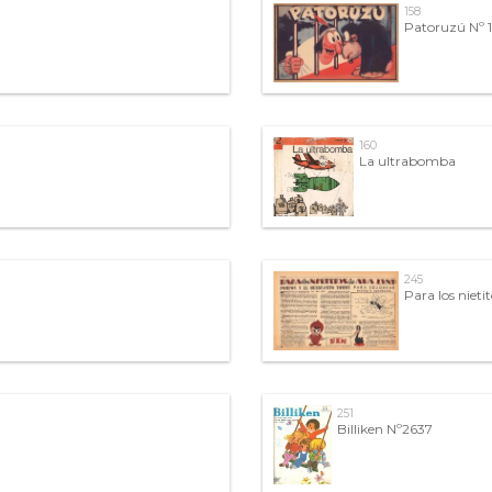
158
Patoruzú Nº 1
160
La ultrabomba
245
Para los nieti
251
Billiken Nº2637