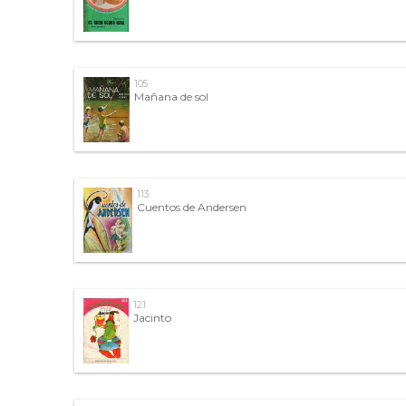
105
Mañana de sol
113
Cuentos de Andersen
121
Jacinto