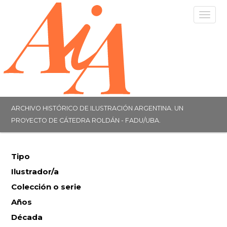
Togg
navig
ARCHIVO HISTÓRICO DE ILUSTRACIÓN ARGENTINA. UN
PROYECTO DE CÁTEDRA ROLDÁN - FADU/UBA.
Tipo
Ilustrador/a
Colección o serie
Años
Década