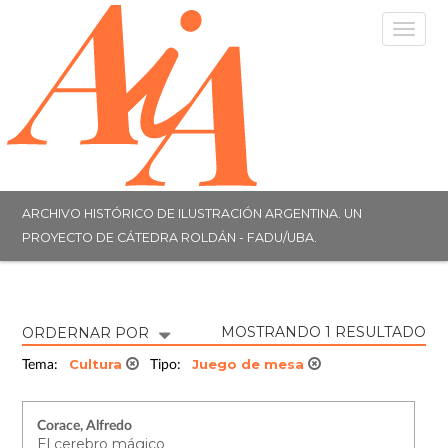
Togg
navig
ARCHIVO HISTÓRICO DE ILUSTRACIÓN ARGENTINA. UN
PROYECTO DE CÁTEDRA ROLDÁN - FADU/UBA.
MOSTRANDO 1 RESULTADO
ORDERNAR POR
Cultura
Juego de mesa
Tema:
Tipo:
Corace, Alfredo
El cerebro mágico