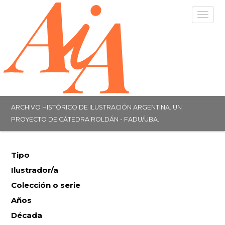
Togg
navig
ARCHIVO HISTÓRICO DE ILUSTRACIÓN ARGENTINA. UN
PROYECTO DE CÁTEDRA ROLDÁN - FADU/UBA.
Tipo
Ilustrador/a
Colección o serie
Años
Década