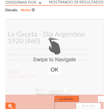
MOSTRANDO 39 RESULTADOS
ORDERNAR POR
1920s
Década:
1920
La Gaceta - Día Argentino
1920
(460)
LA GACETA, en el DIA ARGENTINO y al celebrar la
ampliación de sus talleres gráficos, reafirme el Ideal
Swipe to Navigate
patriótico que ha informado su programa de siempre.-
_
OK
Fuente
:
La Gaceta online
La Gaceta - Día Argentino 1920 (460)
De la vida teatral (56)