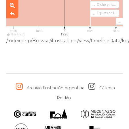
Dicho y hecho (228)
Figuras de la actualidad (366)
1918
1919
1921
1922
1920
Timeline JS
/index.php/Browse/illustrations/view/timelineData
Archivo Ilustración Argentina
Cátedra
Roldán