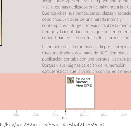
Jorge Luis Borges en 1923. El poemario reúne 
y seis poemas dedicados principalmente a la ciu
Buenos Aires, sus barrios, calles, plazas y espaci
cotidianos. A través de una mirada íntima y
contemplativa, Borges reflexiona sobre la memor
tiempo y la identidad, temas que posteriorment
convertirían en ejes centrales de su producción li
La primera edición fue financiada por el propio 
tuvo una tirada aproximada de 300 ejemplares.
publicación contaba con una portada ilustrada p
Borges y sus páginas carecían de numeración,
características que la vinculan con las ediciones
vanguardia de la época. Considerada una obra
Fervor de
Buenos
fundacional dentro de la trayectoria del escritor
Aires (591)
Buenos Aires
anticipa muchos de los motivos y
preocupaciones que desarrollará a lo largo de su
literaria.
e
Aug.
Oct.
Dec.
March
May
July
_
1923
Fuente
:
eData/key/aaa2824bcb5f56ac04d8baf21b639ca0
Borges, J. L. (1923). Fervor de Buenos Aires. I