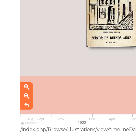
Aug.
Sept.
Nov.
Feb.
April
Jun
1922
Timeline JS
/index.php/Browse/illustrations/view/timelin