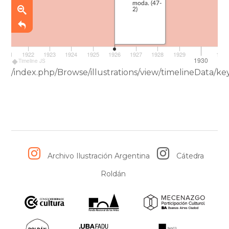
moda. (47-
2)
1921
1922
1923
1924
1925
1926
1927
1928
1929
1931
1930
Timeline JS
/index.php/Browse/illustrations/view/timelineData
Archivo Ilustración Argentina
Cátedra
Roldán