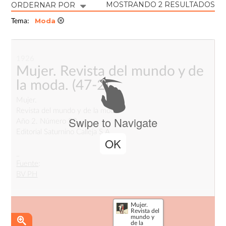
MOSTRANDO 2 RESULTADOS
ORDERNAR POR
Moda
Tema:
1926
Mujer. Revista del mundo y de
la moda.
(47-2)
Mujer.
Revista del mundo y de la moda.
Swipe to Navigate
Año 2. Número 23.
Editorial Saturnino Calleja S.A.
OK
_
Fuente
:
BV PH
Mujer.
Revista del
mundo y
de la