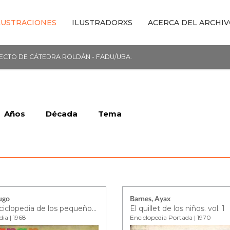
LUSTRACIONES
ILUSTRADORXS
ACERCA DEL ARCHI
YECTO DE CÁTEDRA ROLDÁN - FADU/UBA.
Años
Década
Tema
ugo
Barnes, Ayax
Gran enciclopedia de los pequeños - tomo 5
El quillet de los niños. vol. 1
dia | 1968
Enciclopedia Portada | 1970