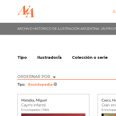
I
ARCHIVO HISTÓRICO DE ILUSTRACIÓN ARGENTINA. UN PRO
Tipo
Ilustrador/a
Colección o serie
ORDERNAR POR
Enciclopedia
Tipo:
Matejka, Miguel
Csecs, H
Caymi infantil
Enciclopedia | 1986
Enciclope