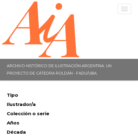
Togg
navig
ARCHIVO HISTÓRICO DE ILUSTRACIÓN ARGENTINA. UN
PROYECTO DE CÁTEDRA ROLDÁN - FADU/UBA.
Tipo
Ilustrador/a
Colección o serie
Años
Década