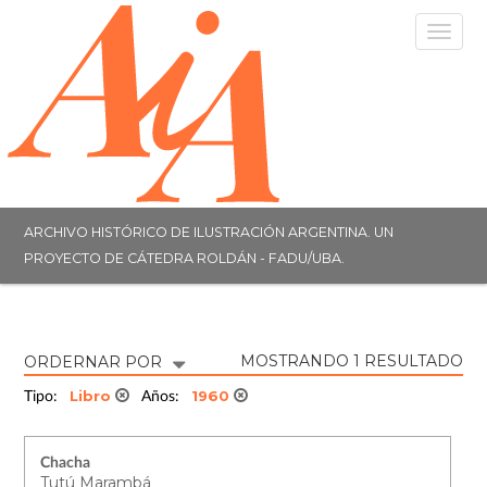
Togg
navig
ARCHIVO HISTÓRICO DE ILUSTRACIÓN ARGENTINA. UN
PROYECTO DE CÁTEDRA ROLDÁN - FADU/UBA.
MOSTRANDO 1 RESULTADO
ORDERNAR POR
Libro
1960
Tipo:
Años:
Chacha
Tutú Marambá