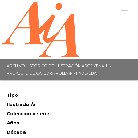
Togg
navig
ARCHIVO HISTÓRICO DE ILUSTRACIÓN ARGENTINA. UN
PROYECTO DE CÁTEDRA ROLDÁN - FADU/UBA.
Tipo
Ilustrador/a
Colección o serie
Años
Década