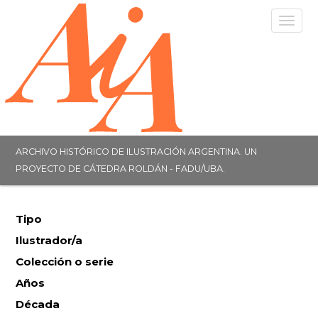
Togg
navig
ARCHIVO HISTÓRICO DE ILUSTRACIÓN ARGENTINA. UN
PROYECTO DE CÁTEDRA ROLDÁN - FADU/UBA.
Tipo
Ilustrador/a
Colección o serie
Años
Década