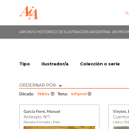
I
ARCHIVO HISTÓRICO DE ILUSTRACIÓN ARGENTINA. UN PRO
Tipo
Ilustrador/a
Colección o serie
ORDERNAR POR
1960s
Infantil
Década:
Tema:
García Ferré, Manuel
Vieytes,
Anteojito Nº1
Cuentos
Revista Portada | 1964
Libro | 19