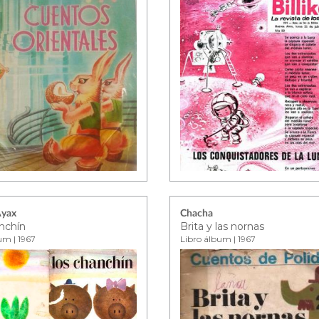
Ayax
Chacha
nchín
Brita y las nornas
um | 1967
Libro álbum | 1967