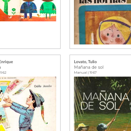
 Enrique
Lovato, Tulio
a
Mañana de sol
1962
Manual | 1967