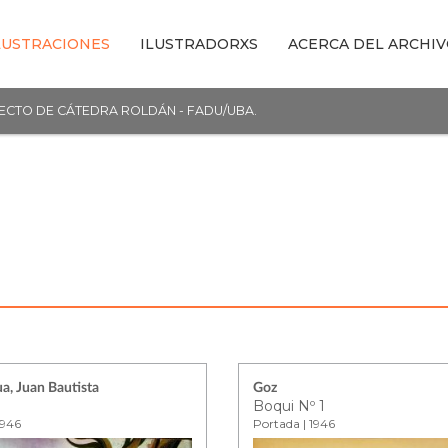
LUSTRACIONES
ILUSTRADORXS
ACERCA DEL ARCHI
YECTO DE CÁTEDRA ROLDÁN - FADU/UBA.
a, Juan Bautista
Goz
o
Boqui Nº 1
1946
Portada | 1946