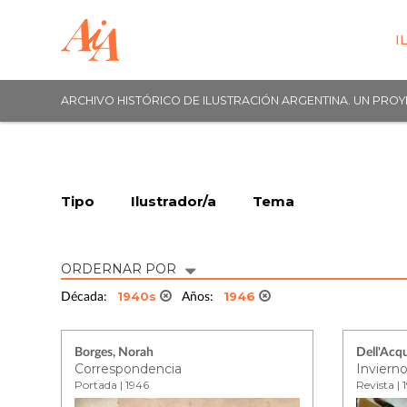
I
ARCHIVO HISTÓRICO DE ILUSTRACIÓN ARGENTINA. UN PRO
Tipo
Ilustrador/a
Tema
ORDERNAR POR
1940s
1946
Década:
Años:
Borges, Norah
Dell'Acqu
Correspondencia
Inviern
Portada | 1946
Revista | 