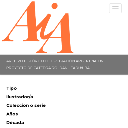
Togg
navig
ARCHIVO HISTÓRICO DE ILUSTRACIÓN ARGENTINA. UN
PROYECTO DE CÁTEDRA ROLDÁN - FADU/UBA.
Tipo
Ilustrador/a
Colección o serie
Años
Década