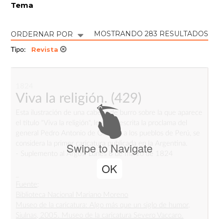
Tema
MOSTRANDO 283 RESULTADOS
ORDERNAR POR
Revista
Tipo:
1824
Viva la religión.
(429)
Esta ilustración de una cabeza de burro sobre la que aparece
el título "Viva la religión", le sigue escrita la proclama del
general Pedro Antonio de Olañeta a los pueblos de Perú, se
considera la primer caricatura publicada en la Argentina.
Swipe to Navigate
- Suplemento al Argos. Lunes 8 de marzo de 1824
OK
_
Fuente
:
Biblioteca Nacional Mariano Moreno
Museo de la caricatura: Algo más que un siglo de humor,
Siulnas, 2005. Museo de la caricatura Severo Vaccaro.