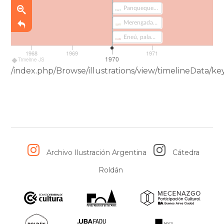
Panqueques (444)
Merengadas (445)
Eneú, palabra mágica (333)
1968
1969
1971
1970
Timeline JS
/index.php/Browse/illustrations/view/timelineDat
Archivo Ilustración Argentina
Cátedra
Roldán