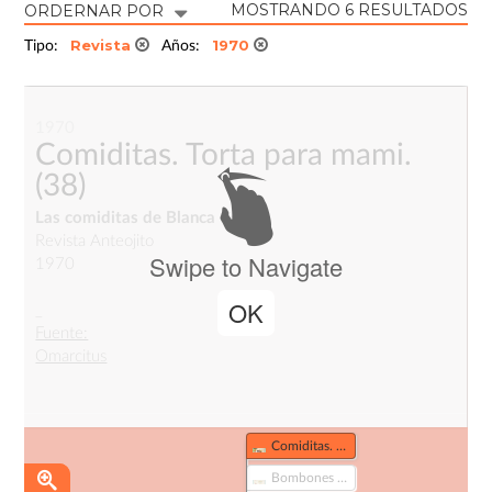
MOSTRANDO 6 RESULTADOS
ORDERNAR POR
Revista
1970
Tipo:
Años:
1970
Comiditas. Torta para mami.
(38)
Las comiditas de Blanca Cotta.
Revista Anteojito
Swipe to Navigate
1970
OK
_
Fuente:
Omarcitus
Billiken Nº2637 (251)
Comiditas. Torta para mami. (38)
Bombones de reyes (441)