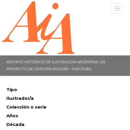
Togg
navig
ARCHIVO HISTÓRICO DE ILUSTRACIÓN ARGENTINA. UN
PROYECTO DE CÁTEDRA ROLDÁN - FADU/UBA.
Tipo
Ilustrador/a
Colección o serie
Años
Década