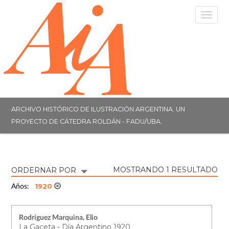
Togg
navig
ARCHIVO HISTÓRICO DE ILUSTRACIÓN ARGENTINA. UN
PROYECTO DE CÁTEDRA ROLDÁN - FADU/UBA.
MOSTRANDO 1 RESULTADO
ORDERNAR POR
1920
Años:
Rodríguez Marquina, Elio
La Gaceta - Día Argentino 1920