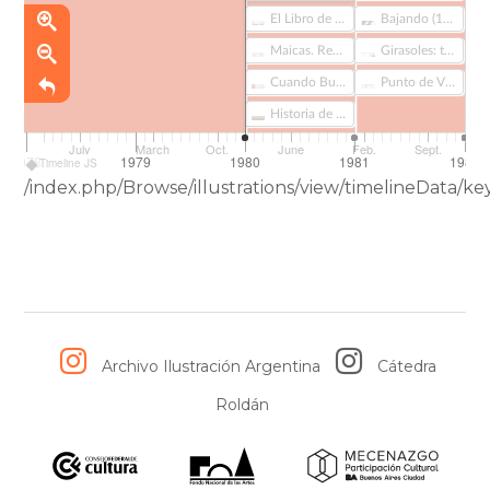
El Libro de las Mil Cosas (100)
Bajando (135)
Maicas. Revista Morisqueta (217)
Girasoles: texto de lectura para cuarto grado (262)
Cuando Buenos Aires era colonia (259)
Punto de Vista Nº11 (374)
Historia de la humanidad. La Prehistoria II : Las Primeras Civilizaciones (298)
July
March
Oct.
June
Feb.
Sept.
1978
1979
1980
1981
1982
Timeline JS
/index.php/Browse/illustrations/view/timelineData/k
Archivo Ilustración Argentina
Cátedra
Roldán