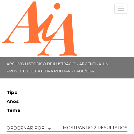
Togg
navig
ARCHIVO HISTÓRICO DE ILUSTRACIÓN ARGENTINA. UN
PROYECTO DE CÁTEDRA ROLDÁN - FADU/UBA.
Tipo
Años
Tema
MOSTRANDO 2 RESULTADOS
ORDERNAR POR