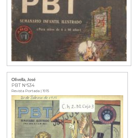
Olivella, José
PBT Nº534
Revista Portada | 1915