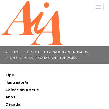
Togg
navig
ARCHIVO HISTÓRICO DE ILUSTRACIÓN ARGENTINA. UN
PROYECTO DE CÁTEDRA ROLDÁN - FADU/UBA.
Tipo
Ilustrador/a
Colección o serie
Años
Década