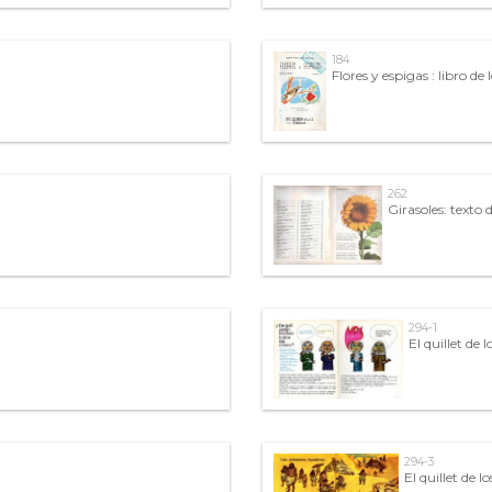
184
Flores y espigas : libro de
262
Girasoles: texto
294-1
El quillet de l
294-3
El quillet de lo