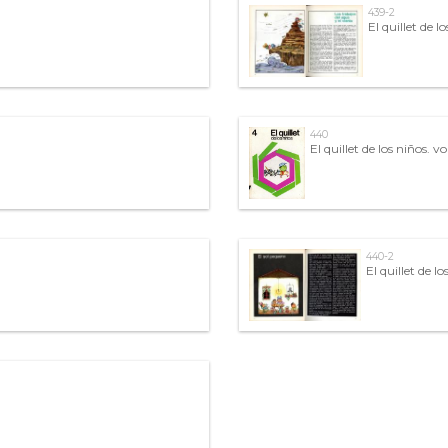
439-2
El quillet de lo
440
El quillet de los niños. vo
440-2
El quillet de lo