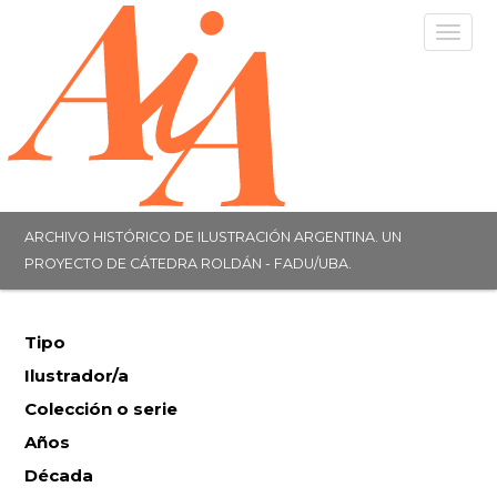
Togg
navig
ARCHIVO HISTÓRICO DE ILUSTRACIÓN ARGENTINA. UN
PROYECTO DE CÁTEDRA ROLDÁN - FADU/UBA.
Tipo
Ilustrador/a
Colección o serie
Años
Década