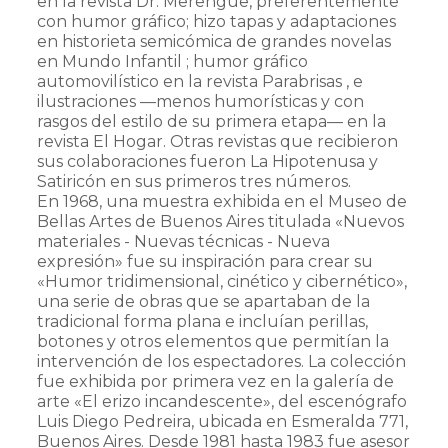
en la revista Dr. Merengue, preferentemente
con humor gráfico; hizo tapas y adaptaciones
en historieta semicómica de grandes novelas
en Mundo Infantil ; humor gráfico
automovilístico en la revista Parabrisas , e
ilustraciones —menos humorísticas y con
rasgos del estilo de su primera etapa— en la
revista El Hogar. Otras revistas que recibieron
sus colaboraciones fueron La Hipotenusa y
Satiricón en sus primeros tres números.
En 1968, una muestra exhibida en el Museo de
Bellas Artes de Buenos Aires titulada «Nuevos
materiales - Nuevas técnicas - Nueva
expresión» fue su inspiración para crear su
«Humor tridimensional, cinético y cibernético»,
una serie de obras que se apartaban de la
tradicional forma plana e incluían perillas,
botones y otros elementos que permitían la
intervención de los espectadores. La colección
fue exhibida por primera vez en la galería de
arte «El erizo incandescente», del escenógrafo
Luis Diego Pedreira, ubicada en Esmeralda 771,
Buenos Aires. Desde 1981 hasta 1983 fue asesor