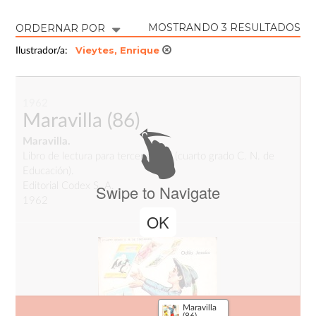
MOSTRANDO 3 RESULTADOS
ORDERNAR POR
Vieytes, Enrique
Ilustrador/a:
1962
Maravilla
(86)
Maravilla.
Libro de lectura para tercer grado (cuarto grado C. N. de
Educación).
Editorial Codex S. A.
Swipe to Navigate
1962
OK
Maravilla
(86)