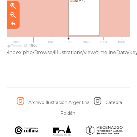
58
1959
1961
1962
1963
1964
1965
1
1960
Timeline JS
/index.php/Browse/illustrations/view/timelineData
Archivo Ilustración Argentina
Cátedra
Roldán