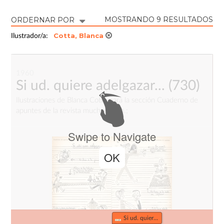
MOSTRANDO 9 RESULTADOS
ORDERNAR POR
Cotta, Blanca
Ilustrador/a:
1960
Si ud. quiere adelgazar...
(730)
Ilustraciones de Blanca Cotta para la sección Cuaderno de
apuntes de la revista mucho gusto.;
Swipe to Navigate
OK
Si ud. quiere adelgazar... (730)