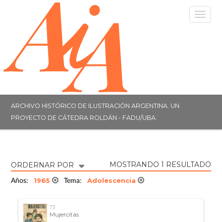
Togg
navig
ARCHIVO HISTÓRICO DE ILUSTRACIÓN ARGENTINA. UN
PROYECTO DE CÁTEDRA ROLDÁN - FADU/UBA.
MOSTRANDO 1 RESULTADO
ORDERNAR POR
1965
Adolescencia
Años:
Tema:
73
Mujercitas