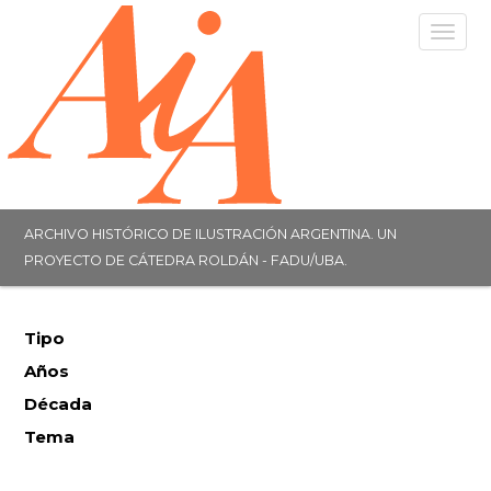
Togg
navig
ARCHIVO HISTÓRICO DE ILUSTRACIÓN ARGENTINA. UN
PROYECTO DE CÁTEDRA ROLDÁN - FADU/UBA.
Tipo
Años
Década
Tema