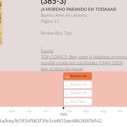
(385-3)
¡A MORENO PARANDO EN TODAAAS!
Buenos Aires en camiseta
Página 11
Revista Rico Tipo
_
Fuente
:
TOP-COMICS. Blog sobre la historieta argentin
mundial creado por Luis Rosales (1944-2009)
blog el oficio del plumín
Buenos Aires en camiseta - ¡A Moreno parando en todaaas! (385-3)
Buenos Aires en camiseta - Pic-nic (385)
Buenos Aires en camiseta - Diario (385-1)
Buenos Aires en camiseta - Cocina (388)
¡Indios! (386-2)
Rico Tipo Nº457 (423)
April
July
Oct.
Feb.
May
Aug.
Nov.
1953
eData/key/b0934f663f3fe3ce803ae4863690bf42