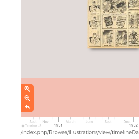
Sept.
Nov.
March
June
Sept.
Dec.
1951
1952
Timeline JS
/index.php/Browse/illustrations/view/timelin