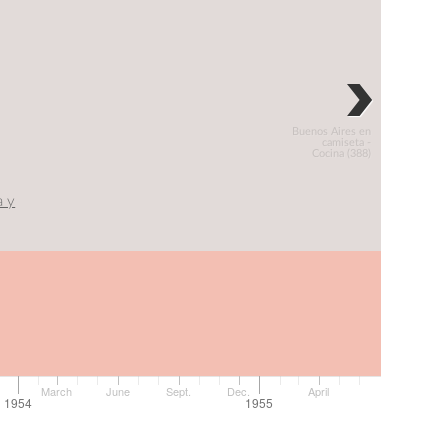
Buenos Aires en
camiseta -
Cocina (388)
a y
March
June
Sept.
Dec.
April
1954
1955