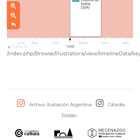
nuevas tierras.
Indias
(104)
June
Aug.
Nov.
March
June
Sept.
1968
Timeline JS
/index.php/Browse/illustrations/view/timelineData
Archivo Ilustración Argentina
Cátedra
Roldán