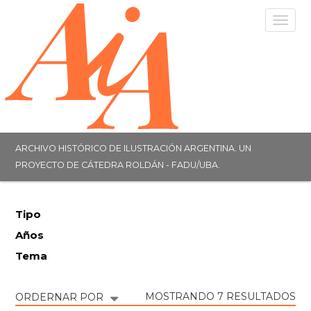
Togg
navig
ARCHIVO HISTÓRICO DE ILUSTRACIÓN ARGENTINA. UN
PROYECTO DE CÁTEDRA ROLDÁN - FADU/UBA.
Tipo
Años
Tema
MOSTRANDO 7 RESULTADOS
ORDERNAR POR