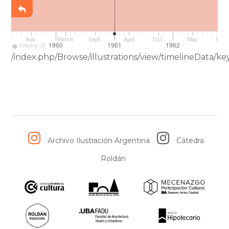
Aug.
March
Sept.
April
Oct.
May
Nov.
59
1960
1961
1962
1
Timeline JS
/index.php/Browse/illustrations/view/timelineData/
Archivo Ilustración Argentina
Cátedra
Roldán