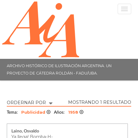
Togg
navig
ARCHIVO HISTÓRICO DE ILUSTRACIÓN ARGENTINA. UN
PROYECTO DE CÁTEDRA ROLDÁN - FADU/UBA.
MOSTRANDO 1 RESULTADO
ORDERNAR POR
Publicidad
1958
Tema:
Años:
Laino, Osvaldo
Ya llega! Bomba-H-