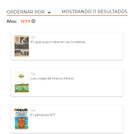
MOSTRANDO 11 RESULTADOS
ORDERNAR POR
1979
Años:
110
El que susurraba en las tinieblas
126
Los viajes de Marco Mono
144
El péndulo Nº1