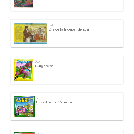
431
Día de la Independencia
503
Pulgarcito
551
El Sastrecillo Valiente