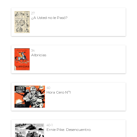
27
¿A Usted no le Pasó?
34
Albricias
40
Hora Cero Nº1
40-1
Ernie Pike. Desencuentro.