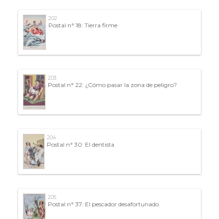
202
Postal n° 18: Tierra firme
203
Postal n° 22: ¿Cómo pasar la zona de peligro?
204
Postal n° 30: El dentista
205
Postal n° 37: El pescador desafortunado