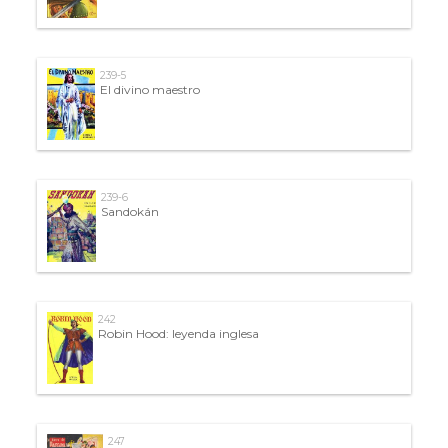
239-5
El divino maestro
239-6
Sandokán
242
Robin Hood: leyenda inglesa
247