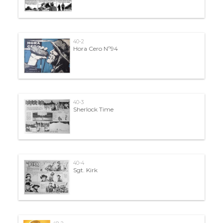
40-2
Hora Cero Nº94
40-3
Sherlock Time
40-4
Sgt. Kirk