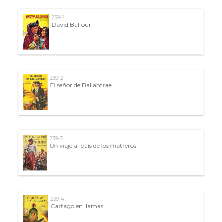
239-1
David Balfour
239-2
El señor de Ballantrae
239-3
Un viaje al país de los matreros
239-4
Cartago en llamas