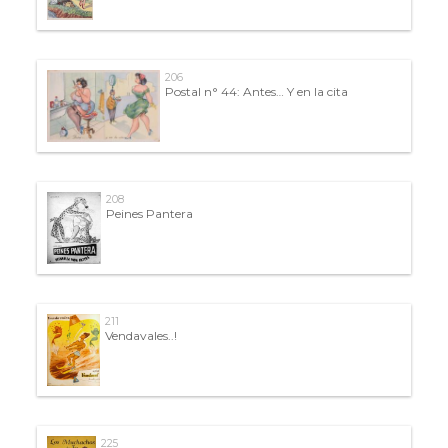
206
Postal n° 44: Antes… Y en la cita
208
Peines Pantera
211
Vendavales..!
225