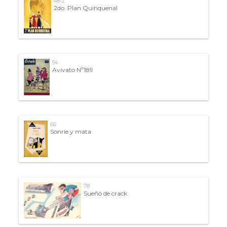
48-2
2do. Plan Quinquenal
54
Avivato Nº189
66
Sonríe y mata
78
Sueño de crack