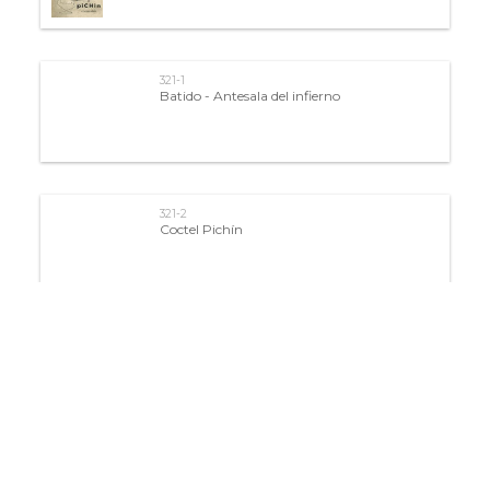
321-1
Batido - Antesala del infierno
321-2
Coctel Pichín
321-3
Fanny
321-4