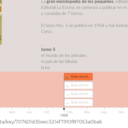
La
gran enciclopedia de los pequeños
, editad
Editorial La Encina, se comenzó a publicar en e
y constaba de 7 tomos.
El tomo Nro. 5 se publicó en 1968 y fué ilustra
Csecs.
_
tomo 5
el mundo de los animales
el país de las fábulas
la luz
la salud y los alimentos
Gran enciclopedia de los pequeños - tomo 5 (281)
Gran enciclopedia de los pequeños - tomo 4 (379-3)
el país de las fábulas
las plantas
Gran enciclopedia de los pequeños - tomo 4 (379)
los grandes inventos
Gran enciclopedia de los pequeños - tomo 4 (379-1)
Gran enciclopedia de los pequeños - tomo 4 (379-2)
April
July
Oct.
Feb.
May
Aug.
Nov.
1968
eData/key/707601d35eec3214f7910f87053a0ba6