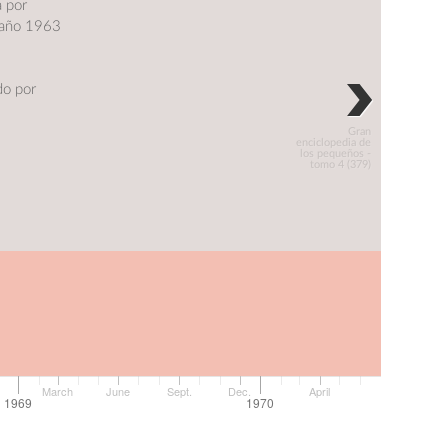
a por
l año 1963
do por
Gran
enciclopedia de
los pequeños -
tomo 4 (379)
March
June
Sept.
Dec.
April
1969
1970