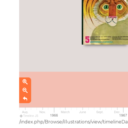
Aug.
Nov.
March
June
Sept.
Dec.
1966
1967
Timeline JS
/index.php/Browse/illustrations/view/timelin