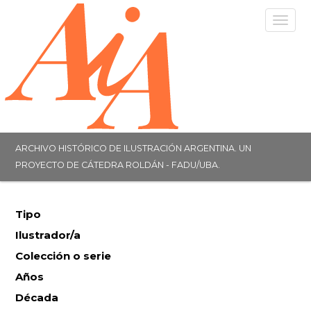
Togg
navig
ARCHIVO HISTÓRICO DE ILUSTRACIÓN ARGENTINA. UN
PROYECTO DE CÁTEDRA ROLDÁN - FADU/UBA.
Tipo
Ilustrador/a
Colección o serie
Años
Década