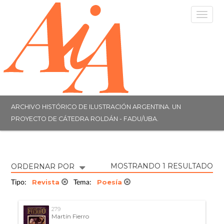
Togg
navig
ARCHIVO HISTÓRICO DE ILUSTRACIÓN ARGENTINA. UN
PROYECTO DE CÁTEDRA ROLDÁN - FADU/UBA.
MOSTRANDO 1 RESULTADO
ORDERNAR POR
Revista
Poesía
Tipo:
Tema:
279
Martín Fierro