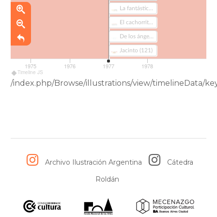
La fantástica historia de Jimmy Button (85)
El cachorrito emplumado (99)
De los ángeles de Buenos Aires: villancicos porteños (115)
Jacinto (121)
1975
1976
1977
1978
Timeline JS
/index.php/Browse/illustrations/view/timelineData
Archivo Ilustración Argentina
Cátedra
Roldán