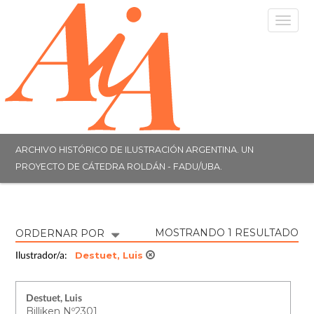
Togg
navig
ARCHIVO HISTÓRICO DE ILUSTRACIÓN ARGENTINA. UN
PROYECTO DE CÁTEDRA ROLDÁN - FADU/UBA.
MOSTRANDO 1 RESULTADO
ORDERNAR POR
Destuet, Luis
Ilustrador/a:
Destuet, Luis
Billiken Nº2301