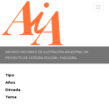
Togg
navig
ARCHIVO HISTÓRICO DE ILUSTRACIÓN ARGENTINA. UN
PROYECTO DE CÁTEDRA ROLDÁN - FADU/UBA.
Tipo
Años
Década
Tema