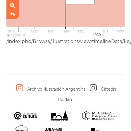
1919
1922
1924
1926
1928
1931
1933
1920
1930
Timeline JS
/index.php/Browse/illustrations/view/timelineData
Archivo Ilustración Argentina
Cátedra
Roldán