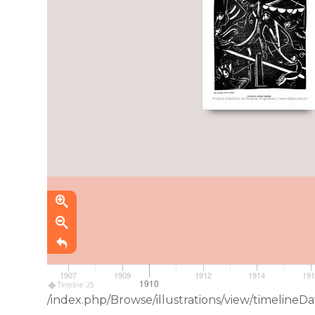
1907
1909
1912
1914
19
1910
Timeline JS
/index.php/Browse/illustrations/view/timelin