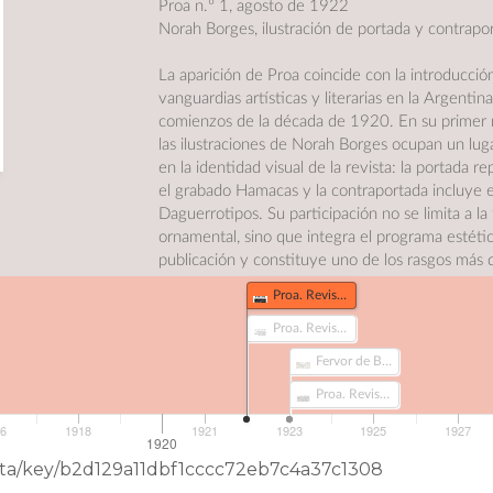
Proa n.º 1, agosto de 1922
Norah Borges, ilustración de portada y contrapo
La aparición de Proa coincide con la introducción
vanguardias artísticas y literarias en la Argentin
comienzos de la década de 1920. En su primer
las ilustraciones de Norah Borges ocupan un luga
en la identidad visual de la revista: la portada r
el grabado Hamacas y la contraportada incluye 
Daguerrotipos. Su participación no se limita a la
ornamental, sino que integra el programa estétic
publicación y constituye uno de los rasgos más d
de esta primera etapa de Proa.
Proa. Revista Literaria nº 1 (556)
Dirección: Jorge Luis Borges, Guillermo Juan Bo
Proa. Revista Literaria nº 2 (688)
Norah Borges y Eduardo González Lanuza.
Fervor de Buenos Aires (591)
Redacción: Bulnes 2216, Buenos Aires.
Proa. Revista Literaria nº 3 (689)
Técnica de las ilustraciones: grabado.
16
1918
1921
1923
1925
1927
1920
—
eData/key/b2d129a11dbf1cccc72eb7c4a37c1308
Fuente:
Archivo Histórico de Revistas Argentinas (AHIR