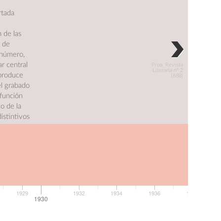
rtada
 de las
a de
 número,
r central
Proa. Revista
Literaria nº 2
eproduce
(688)
el grabado
 función
o de la
istintivos
rges,
1929
1932
1934
1936
1938
1930
A).