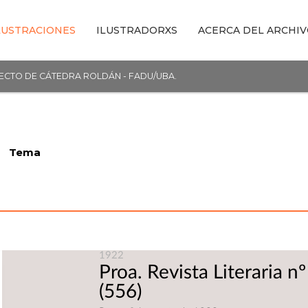
LUSTRACIONES
ILUSTRADORXS
ACERCA DEL ARCHI
YECTO DE CÁTEDRA ROLDÁN - FADU/UBA.
Tema
1922
Proa. Revista Literaria nº
(556)