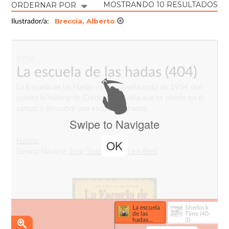
MOSTRANDO 10 RESULTADOS
ORDERNAR POR
Breccia, Alberto
Ilustrador/a:
1954
La escuela de las hadas
(404)
La Escuela de las Hadas es una novela corta de 1954 que
cuenta la historia de Cordelia, una niña que se pierde en el
campo y descubre una escuela de hadas.
Swipe to Navigate
_
Fuente
:
OK
Susana Navone,
blog Todo empezó en Abril
La escuela
Sherlock
de las
Time (40-
hadas
3)
(404)