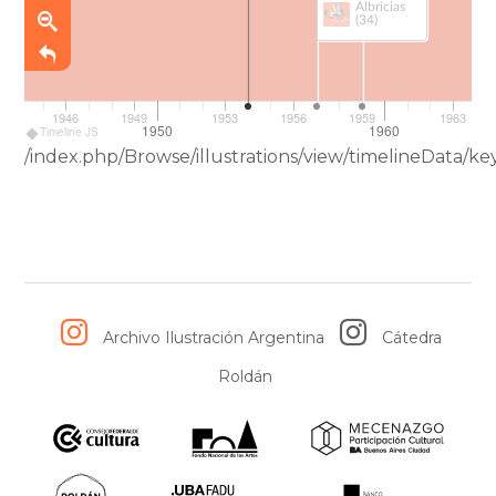
Albricias
(34)
1946
1949
1953
1956
1959
1963
1950
1960
Timeline JS
/index.php/Browse/illustrations/view/timelineData/
Archivo Ilustración Argentina
Cátedra
Roldán