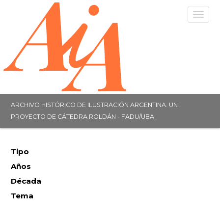
Togg
navig
ARCHIVO HISTÓRICO DE ILUSTRACIÓN ARGENTINA. UN
PROYECTO DE CÁTEDRA ROLDÁN - FADU/UBA.
Tipo
Años
Década
Tema