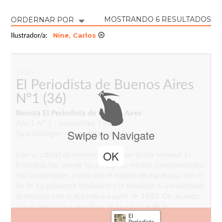
MOSTRANDO 6 RESULTADOS
ORDERNAR POR
Nine, Carlos
Ilustrador/a:
1984
El Periodista de Buenos Aires
Nº1
(36)
Revista El Periodista de Buenos Aires
Año 1 Nº 1 - Septiembre 1984
Swipe to Navigate
Tapa Kissinger - Klein, dibujo de Nine
OK
Con su calidad de impresión y su gran tirada semanal, El
Periodista fue uno de los principales medios comprometidos
con las libertades a tono con el espíritu de esa época, con el
fin de los gobiernos totalitarios y la transición a una sociedad
democrática en la Argentina a partir de 1983. De acuerdo
con el periodista y estudioso de las ciencias de la
El
comunicación Carlos Ulanovsky, El Periodista fue desde sus
Periodista