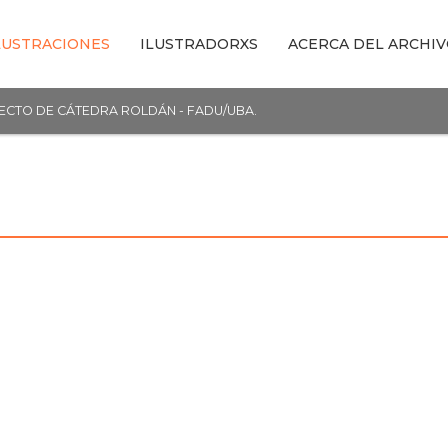
LUSTRACIONES
ILUSTRADORXS
ACERCA DEL ARCHI
YECTO DE CÁTEDRA ROLDÁN - FADU/UBA.