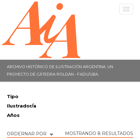
Togg
navig
ARCHIVO HISTÓRICO DE ILUSTRACIÓN ARGENTINA. UN
PROYECTO DE CÁTEDRA ROLDÁN - FADU/UBA.
Tipo
Ilustrador/a
Años
MOSTRANDO 8 RESULTADOS
ORDERNAR POR