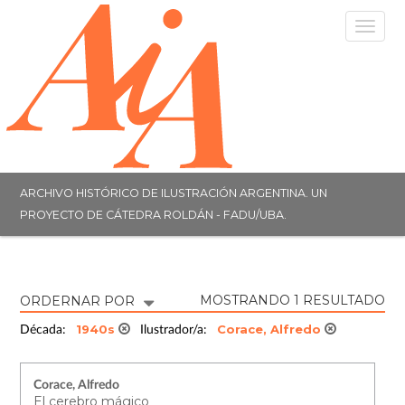
Togg
navig
ARCHIVO HISTÓRICO DE ILUSTRACIÓN ARGENTINA. UN
PROYECTO DE CÁTEDRA ROLDÁN - FADU/UBA.
MOSTRANDO 1 RESULTADO
ORDERNAR POR
1940s
Corace, Alfredo
Década:
Ilustrador/a:
Corace, Alfredo
El cerebro mágico