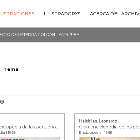
LUSTRACIONES
ILUSTRADORXS
ACERCA DEL ARCHI
YECTO DE CÁTEDRA ROLDÁN - FADU/UBA.
Tema
s
Haleblian, Leonardo
Gran enciclopedia de los pequeños - tomo 4
dia | 1968
Enciclopedia | 1968