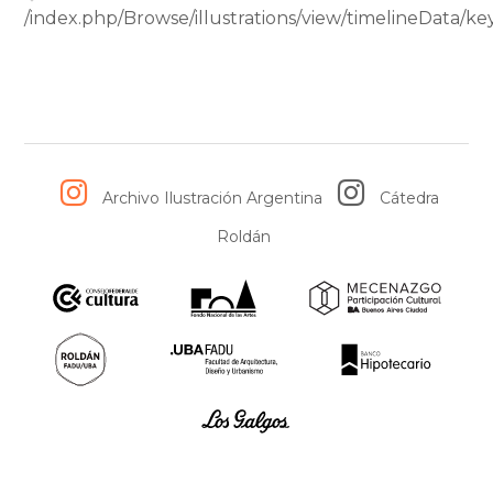
/index.php/Browse/illustrations/view/timelineData
muchos años después, en una película de la mano del gran
cineasta Fernando Birri.
_
Fuente
:
Libreria El Enamorado
Archivo Ilustración Argentina
Cátedra
Roldán