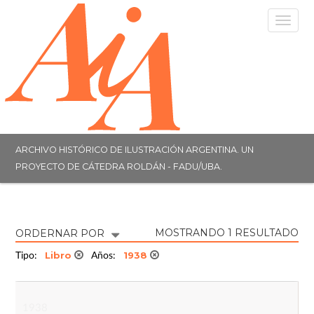
Togg
navig
ARCHIVO HISTÓRICO DE ILUSTRACIÓN ARGENTINA. UN
PROYECTO DE CÁTEDRA ROLDÁN - FADU/UBA.
MOSTRANDO 1 RESULTADO
ORDERNAR POR
Libro
1938
Tipo:
Años:
1938