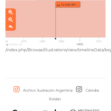
La pata del molino (418)
1860
1870
1880
1890
1910
1900
Timeline JS
/index.php/Browse/illustrations/view/timelineData
Archivo Ilustración Argentina
Cátedra
Roldán