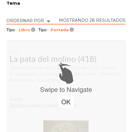
Tema
MOSTRANDO 28 RESULTADOS
ORDERNAR POR
Libro
Portada
Tipo:
Tipo:
1887
La pata del molino
(418)
Tapa con litografía de Demócrito, grabada en Lit. Marcet.
Encuadernado con Almanaque de Don Quijote / Demócrito.
Buenos Aires : [s.n], [1885]-.
Swipe to Navigate
_
Fuente
:
OK
Biblioteca Nacional Mariano Moreno