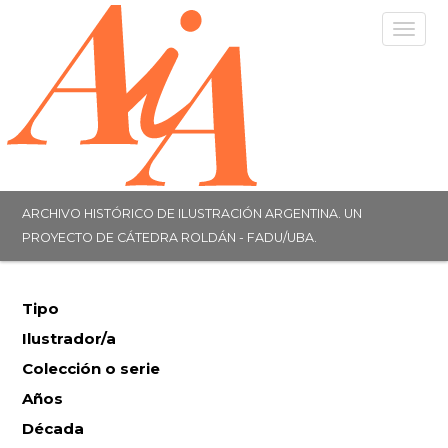
Togg
navig
ARCHIVO HISTÓRICO DE ILUSTRACIÓN ARGENTINA. UN
PROYECTO DE CÁTEDRA ROLDÁN - FADU/UBA.
Tipo
Ilustrador/a
Colección o serie
Años
Década